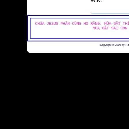
W.N.
CHÚA JESUS PHÁN CÙNG HỌ RẰNG: MÙA GẶT TH
MÙA GẶT SAI CON
Copyright © 2009 by H