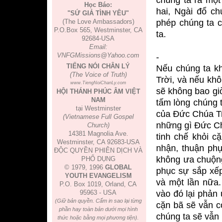
chúng ta ra một
Học Báo:
hai, Ngài đổ c
"SỨ GIẢ TÌNH YÊU"
(The Love Ambassadors)
phép chúng ta c
P.O.Box 565, Westminster, CA
ta.
92684-USA
Email:
VNFGMissions@Yahoo.com
-
TIẾNG NÓI CHÂN LÝ
Nếu chúng ta k
(The Voice of Truth)
Trời, và nếu khô
www.TiengNoiChanLy.com
sẽ không bao gi
HỘI THÁNH PHÚC ÂM VIỆT
NAM
tấm lòng chúng t
tại Westminster
của Đức Chúa Tr
(Vietnamese Full Gospel
những gì Đức Ch
Church)
14381 Magnolia Ave.
tinh chế khỏi 
Westminster, CA 92683-USA
nhận, thuận phụ
ĐỘC QUYỀN PHIÊN DỊCH VÀ
không ưa chuộng
PHỔ DỤNG
© 1979, 1996
GLOBAL
phục sự sắp xếp
YOUTH EVANGELISM
và một lần nữa.
P.O. Box 1019, Orland, CA
95963 - USA
vào đó lại phản
(Giữ bản quyền. Cấm in sao lại từng
cặn bã sẽ vẫn c
phần hay toàn bản dưới mọi hình
chúng ta sẽ vẫn 
thức hoặc bằng mọi phương tiện).