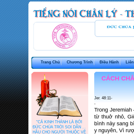
Trang Chủ
Chương Trình
Điều Hành
Liên
CÁCH CHẮ
Jer. 48:11-
-
Trong Jeremiah 
từ thuở nhỏ, G
"CẢ KINH THÁNH LÀ BỞI
bình này sang b
ĐỨC CHÚA TRỜI SOI DẪN ...
y nguyên, Vì rư
HẦU CHO NGƯỜI THUỘC VỀ