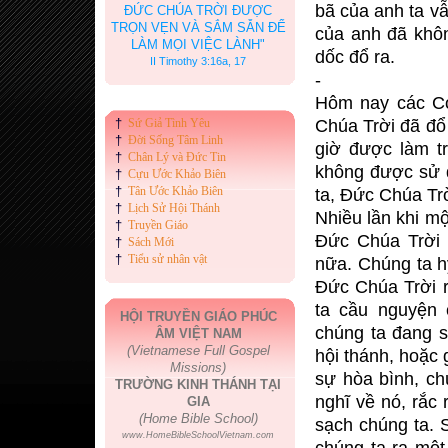
bã của anh ta v
ĐỨC CHÚA TRỜI ĐƯỢC
TRỌN VẸN VÀ SẮM SẴN ĐỂ
của anh đã khôn
LÀM MỌI VIỆC LÀNH"
dốc đổ ra.
II Timothy 3:16a, 17
-
Hôm nay các Cơ
†
Sứ Giả Tình Yêu
Chúa Trời đã đổ
†
Đời Sống Tâm Linh
giờ được làm t
†
Chân Lý và Đức Tin
không được sử d
†
Cựu Ước Khảo Biên
†
Tân Ước Khảo Biên
ta, Đức Chúa Trờ
†
Lịch Sử Hội Thánh
Nhiều lần khi m
†
Truyền Giáo
Đức Chúa Trời 
†
Sách Mới
†
Tiểu sử nhân vật
nữa. Chúng ta h
Đức Chúa Trời r
ta cầu nguyện 
HỘI TRUYỀN GIÁO PHÚC
chúng ta đang su
ÂM VIỆT NAM
(Vietnamese Full Gospel
hội thánh, hoặc
Missions)
sự hòa bình, ch
TRƯỜNG KINH THÁNH TẠI
nghĩ về nó, rắc
GIA
(Home Bible School)
sạch chúng ta. 
www.HomeBibleSchoolVietnam.com