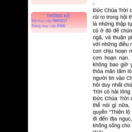
-
Đức Chúa Trời c
THỐNG KÊ
rủi ro trong hội 
Đã truy cập:
9665217
là những thập t
Đang truy cập:
2416
có ở đó để chún
ngã, và thuận p
với những điều 
con chịu hoạn n
cơn hoạn nạn. 
không bao giờ 
thỏa mãn tấm lò
người tin vào 
hỏi duy nhất ch
Trời có hài lòn
Đức Chúa Trời c
thể nói gì nữa
quyển “Thiên lộ 
đi đến địa ngục
không sống cho 