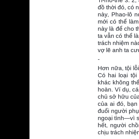
Ti-mô-thê 3: 2,
đồ thời đó, có 
này, Phao-lô n
mới có thể làm
này là để cho 
ta vẫn có thể l
trách nhiệm nà
vợ lẽ anh ta cư
-
Hơn nữa, tội lỗ
Có hai loại tội
khác không thể
hoàn. Ví dụ, cá
chủ sở hữu của
của ai đó, bạn
đuổi người phụ
ngoại tình—vì s
hết, người ch
chịu trách nhiệ