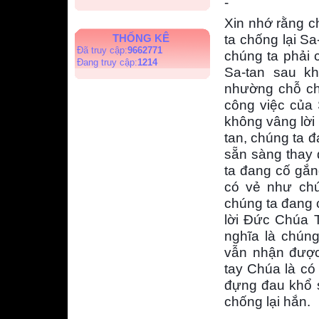
-
Xin nhớ rằng c
THỐNG KÊ
ta chống lại Sa
Đã truy cập:
9662771
chúng ta phải 
Đang truy cập:
1214
Sa-tan sau kh
nhường chỗ cho
công việc của 
không vâng lời 
tan, chúng ta 
sẵn sàng thay 
ta đang cố gắng
có vẻ như chú
chúng ta đang 
lời Đức Chúa T
nghĩa là chúng
vẫn nhận được 
tay Chúa là có
đựng đau khổ s
chống lại hắn.