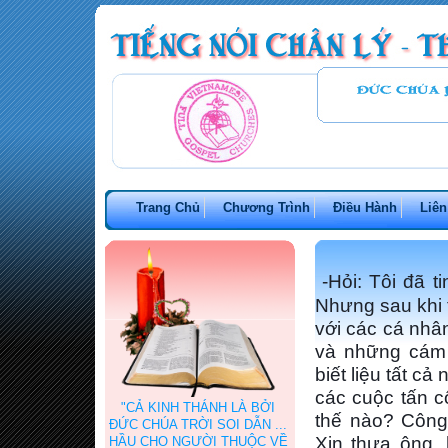
Trang Chủ
Chương Trình
Điều Hành
Liên
-Hỏi: Tôi đã 
Nhưng sau khi 
với các cá nhâ
và những cám 
biết liệu tất c
các cuộc tấn c
"CẢ KINH THÁNH LÀ BỞI
thế nào? Công
ĐỨC CHÚA TRỜI SOI DẪN ...
Xin thưa ông, 
HẦU CHO NGƯỜI THUỘC VỀ