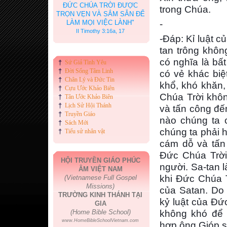
ĐỨC CHÚA TRỜI ĐƯỢC
trong Chúa.
TRỌN VẸN VÀ SẮM SẴN ĐỂ
LÀM MỌI VIỆC LÀNH"
-
II Timothy 3:16a, 17
-Đáp: Kỉ luật 
tan trông khôn
có nghĩa là bấ
†
Sứ Giả Tình Yêu
†
Đời Sống Tâm Linh
có vẻ khác biệ
†
Chân Lý và Đức Tin
khổ, khó khăn,
†
Cựu Ước Khảo Biên
Chúa Trời khô
†
Tân Ước Khảo Biên
†
Lịch Sử Hội Thánh
và tấn công đế
†
Truyền Giáo
nào chúng ta 
†
Sách Mới
chúng ta phải 
†
Tiểu sử nhân vật
cám dỗ và tấn 
Đức Chúa Trời
HỘI TRUYỀN GIÁO PHÚC
người. Sa-tan l
ÂM VIỆT NAM
khi Đức Chúa T
(Vietnamese Full Gospel
Missions)
của Satan. Do 
TRƯỜNG KINH THÁNH TẠI
kỷ luật của Đức
GIA
(Home Bible School)
không khó để t
www.HomeBibleSchoolVietnam.com
hợp ông Gióp s