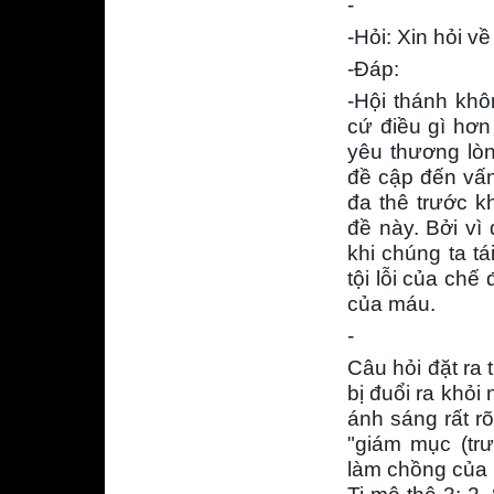
-
-Hỏi: Xin hỏi v
-Đáp:
-Hội thánh khô
cứ điều gì hơn
yêu thương lòn
đề cập đến vấn
đa thê trước k
đề này. Bởi vì 
khi chúng ta t
tội lỗi của chế
của máu.
-
Câu hỏi đặt ra 
bị đuổi ra khỏi
ánh sáng rất rõ
"giám mục (trư
làm chồng của m