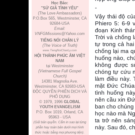
Học Báo:
-
"SỨ GIẢ TÌNH YÊU"
(The Love Ambassadors)
Vậy thái độ củ
P.O.Box 565, Westminster, CA
Phiero 5: 6-9 
92684-USA
Email:
đoạn Kinh thá
VNFGMissions@Yahoo.com
Trời và chống l
TIẾNG NÓI CHÂN LÝ
tự trong cả ha
(The Voice of Truth)
chống lại ma qu
www.TiengNoiChanLy.com
HỘI THÁNH PHÚC ÂM VIỆT
huống nào, chú
NAM
không được sử
tại Westminster
(Vietnamese Full Gospel
chóng tự cứu m
Church)
làm điều này. 
14381 Magnolia Ave.
mặt Đức Chúa 
Westminster, CA 92683-USA
ĐỘC QUYỀN PHIÊN DỊCH VÀ
tình huống này
PHỔ DỤNG
nên cầu xin Đức
© 1979, 1996
GLOBAL
ban cho chúng t
YOUTH EVANGELISM
P.O. Box 1019, Orland, CA
học nào mà Ngà
95963 - USA
ta trở nên sán
(Giữ bản quyền. Cấm in sao lại từng
này. Sau đó, ch
phần hay toàn bản dưới mọi hình
thức hoặc bằng mọi phương tiện).