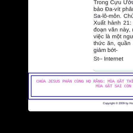
Trong Cựu Ước,
bảo Đa-vít phâ
Sa-lô-môn. Chú
Xuất hành 21: 
đoạn văn này, 
việc là một ngư
thức ăn, quần
giảm bớt-
St-- Internet
CHÚA JESUS PHÁN CÙNG HỌ RẰNG: MÙA GẶT TH
MÙA GẶT SAI CON
Copyright © 2009 by H