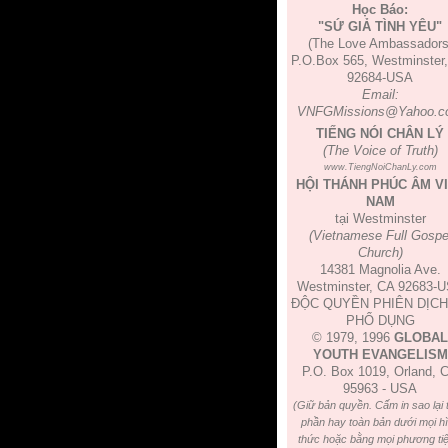
Học Báo:
"SỨ GIẢ TÌNH YÊU"
(The Love Ambassadors
P.O.Box 565, Westminster
92684-USA
Email:
VNFGMissions@Yahoo.c
TIẾNG NÓI CHÂN LÝ
(The Voice of Truth)
www.TiengNoiChanLy.com
HỘI THÁNH PHÚC ÂM V
NAM
tại Westminster
(Vietnamese Full Gospe
Church)
14381 Magnolia Ave.
Westminster, CA 92683-
ĐỘC QUYỀN PHIÊN DỊCH
PHỔ DỤNG
© 1979, 1996
GLOBAL
YOUTH EVANGELISM
P.O. Box 1019, Orland, 
95963 - USA
(Giữ bản quyền. Cấm in sao lại 
phần hay toàn bản dưới mọi h
thức hoặc bằng mọi phương tiệ