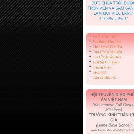
ĐỨC CHÚA TRỜI ĐƯỢ
TRỌN VẸN VÀ SẮM SẴN
LÀM MỌI VIỆC LÀNH"
II Timothy 3:16a, 17
†
Sứ Giả Tình Yêu
†
Đời Sống Tâm Linh
†
Chân Lý và Đức Tin
†
Cựu Ước Khảo Biên
†
Tân Ước Khảo Biên
†
Lịch Sử Hội Thánh
†
Truyền Giáo
†
Sách Mới
†
Tiểu sử nhân vật
HỘI TRUYỀN GIÁO PH
ÂM VIỆT NAM
(Vietnamese Full Gospe
Missions)
TRƯỜNG KINH THÁNH T
GIA
(Home Bible School)
www.HomeBibleSchoolVietnam.c