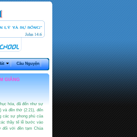
Hát
Cầu Nguyện
ÂM GIĂNG
hục hóa, đã đến như sự
 và đền thờ (2:21), đến
ng các sự phong phú của
ác thầy tế lễ bước vào
y đối với đền tạm Chúa