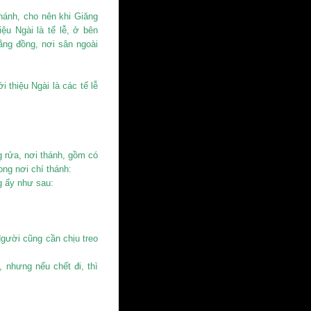
hánh, cho nên khi Giăng
iệu Ngài là tế lễ, ở bên
ằng đồng, nơi sân ngoài
thiệu Ngài là các tế lễ
 rửa, nơi thánh, gồm có
ng nơi chí thánh:
 ấy như sau:
Người cũng cần chịu treo
 nhưng nếu chết đi, thì