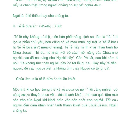
nấy là chân thật, trong người chẳng có sự bất nghĩa đâu”.
Ngài là tế lễ thiêu thay cho chúng ta.
4. Tế lễ bữa ăn: 7:45-46; 18:38b
Tế lễ nầy không có thịt, nên bản phổ thông dịch sai lầm là “tế lễ c
lọc là phần chủ yếu, nên cũng có kẻ mạo muội gọi trật là “tế lễ bột
là “tế lễ bữa ăn”( meal-offering). Tế lễ nầy minh khải nhân tánh h
Chúa Jesus. Thí dụ, họ nhận xét về cách nói năng của Chúa như
người nào đã nói năng như Người nầy”. Còn Phi-lát, sau khi cảm 
nói, “Ta không tìm thấy người nầy có tội lỗi gì cả...Đây nầy ta dẫn
ngươi, để các ngươi biết ta không tìm thấy Người có tội gì cả”.
Chúa Jesus là tế lễ bữa ăn thuần khiết.
Một nhà khoa học trong thế kỷ vừa qua có nói: “Tôi càng nghiên cứ
càng được thuyết phục về .. đức thanh khiết, tính cao quí, tầm mứ
sắc xảo của Ngài khi Ngài nhìn vào bản chất con người. Tất cả 
người đều cảm nhận nhân tánh thánh khiết của Chúa Jesus. Ngài l
chúng ta.