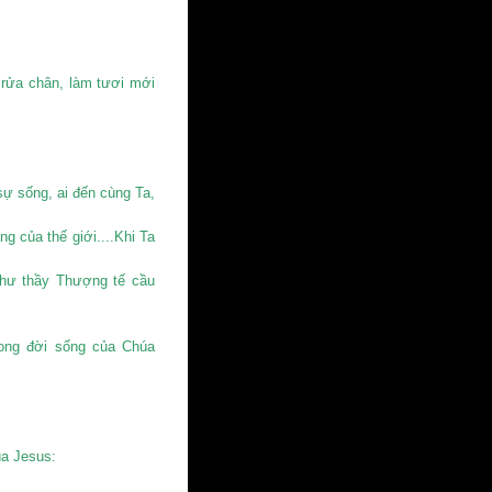
 rửa chân, làm tươi mới
 sống, ai đến cùng Ta,
 của thế giới....Khi Ta
ư thầy Thượng tế cầu
rong đời sống của Chúa
úa Jesus: