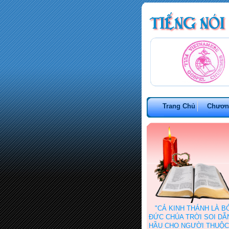
Trang Chủ
Chươn
"CẢ KINH THÁNH LÀ B
ĐỨC CHÚA TRỜI SOI DẪN 
HẦU CHO NGƯỜI THUỘC