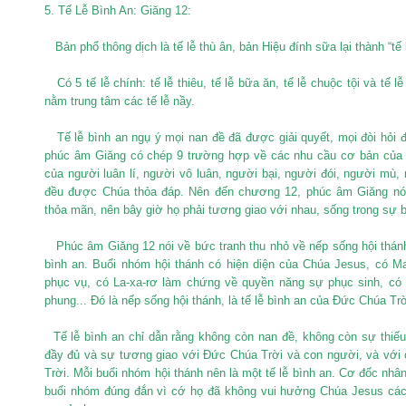
5. Tế Lễ Bình An: Giăng 12:
Bản phổ thông dịch là tế lễ thù ân, bản Hiệu đính sữa lại thành “tế 
Có 5 tế lễ chính: tế lễ thiêu, tế lễ bữa ăn, tế lễ chuộc tội và tế lễ
nằm trung tâm các tế lễ nầy.
Tế lễ bình an ngụ ý mọi nan đề đã được giải quyết, mọi đòi hỏi 
phúc âm Giăng có chép 9 trường hợp về các nhu cầu cơ bản của 
của người luân lí, người vô luân, người bại, người đói, người mù, n
đều được Chúa thỏa đáp. Nên đến chương 12, phúc âm Giăng nói
thỏa mãn, nên bây giờ họ phải tương giao với nhau, sống trong sự b
Phúc âm Giăng 12 nói về bức tranh thu nhỏ về nếp sống hội thánh
bình an. Buổi nhóm hội thánh có hiện diện của Chúa Jesus, có M
phục vụ, có La-xa-rơ làm chứng về quyền năng sự phục sinh, có
phung... Đó là nếp sống hội thánh, là tế lễ bình an của Đức Chúa Trờ
Tế lễ bình an chỉ dẫn rằng không còn nan đề, không còn sự thiế
đầy đủ và sự tương giao với Đức Chúa Trời và con người, và với
Trời. Mỗi buổi nhóm hội thánh nên là một tế lễ bình an. Cơ đốc nh
buổi nhóm đúng đắn vì cớ họ đã không vui hưởng Chúa Jesus cách