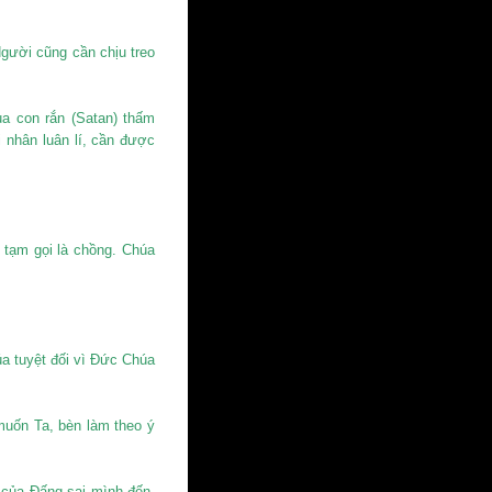
Người cũng cần chịu treo
ủa con rắn (Satan) thấm
i nhân luân lí, cần được
 tạm gọi là chồng. Chúa
a tuyệt đối vì Đức Chúa
muốn Ta, bèn làm theo ý
ển của Đấng sai mình đến,