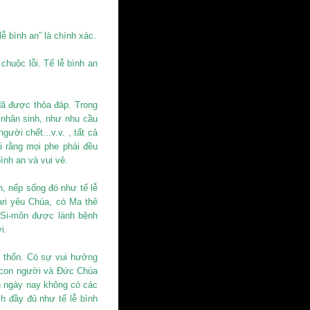
lễ bình an” là chính xác.
 chuộc lỗi. Tế lễ bình an
đã được thỏa đáp. Trong
nhân sinh, như nhu cầu
gười chết...v.v. , tất cả
 rằng mọi phe phái đều
ình an và vui vẻ.
, nếp sống đó như tế lễ
ari yêu Chúa, có Ma thê
 Si-môn được lành bệnh
i.
u thốn. Có sự vui hưởng
 con người và Đức Chúa
ân ngày nay không có các
 đầy đủ như tế lễ bình