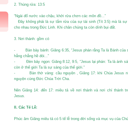
2. Thùng rửa: 13:5
“Ngài đổ nước vào chậu, khởi rửa chơn các môn đồ...”
Đây không phải là sự tắm rửa của sự tái sinh (Tít 3:5) mà là sự
cho nhau trong Đức Linh. Khi chân chúng ta còn dính bụi đất.
3. Nơi thánh: gồm có
- Bàn bày bánh: Giăng 6:35, “Jesus phán rằng Ta là Bánh của sự
hẳng chẳng hề đói...”
- Đèn bảy ngọn: Giăng 8:12, 9:5, “Jesus lại phán: Ta là ánh sáng
còn ở thế giới Ta là sự sáng của thế giới.”
- Bàn thờ vàng: cầu nguyện , Giăng 17: khi Chúa Jesus nh
nguyện cùng Đức Chúa Trời Cha.
Nên Giăng 14: đến 17: miêu tả về nơi thánh và nơi chí thánh t
Jesus.
II.
Các Tế Lễ:
Phúc âm Giăng miêu tả có 5 tế lễ trong đời sống và mục vụ của Ch