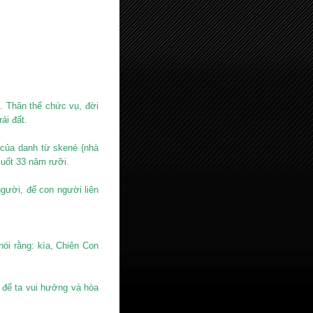
h. Thân thể chức vụ, đời
ái đất.
n của danh từ skené (nhà
suốt 33 năm rưỡi.
ười, để con người liên
ói rằng: kìa, Chiên Con
 để ta vui hưởng và hòa