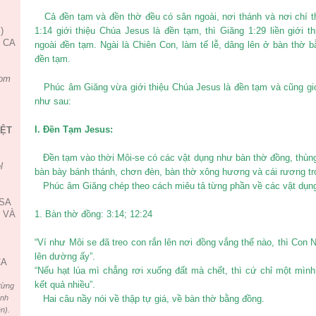
Cả đền tạm và đền thờ đều có sân ngoài, nơi thánh và nơi chí t
)
1:14 giới thiệu Chúa Jesus là đền tạm, thì Giăng 1:29 liền giới th
, CA
ngoài đền tạm. Ngài là Chiên Con, làm tế lễ, dâng lên ở bàn thờ b
đền tạm.
om
Phúc âm Giăng vừa giới thiệu Chúa Jesus là đền tạm và cũng giới 
như sau:
I.
Đền Tạm Jesus:
IỆT
Đền tạm vào thời Môi-se có các vật dụng như bàn thờ đồng, thùng
l
bàn bày bánh thánh, chơn đèn, bàn thờ xông hương và cái rương tro
Phúc âm Giăng chép theo cách miêu tả từng phần về các vật dụng
USA
 VÀ
1. Bàn thờ đồng: 3:14; 12:24
“Ví như Môi se đã treo con rắn lên nơi đồng vắng thể nào, thì Con 
lên dường ấy”.
CA
“Nếu hạt lúa mì chẳng rơi xuống đất mà chết, thì cứ chỉ một mình,
kết quả nhiều”.
từng
ình
Hai câu nầy nói về thập tự giá, về bàn thờ bằng đồng.
n).