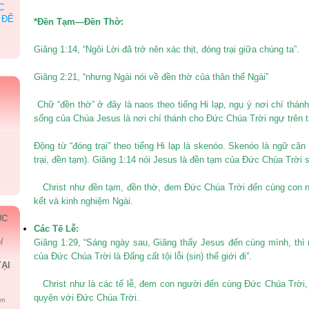
C
 ĐỂ
*Đền Tạm—Đền Thờ:
Giăng 1:14, “Ngôi Lời đã trở nên xác thịt, đóng trại giữa chúng ta”.
Giăng 2:21, “nhưng Ngài nói về đền thờ của thân thể Ngài”
Chữ “đền thờ” ở đây là naos theo tiếng Hi lạp, ngụ ý nơi chí thán
sống của Chúa Jesus là nơi chí thánh cho Đức Chúa Trời ngự trên tr
Động từ “đóng trại” theo tiếng Hi lạp là skenóo. Skenóo là ngữ că
trại, đền tạm). Giăng 1:14 nói Jesus là đền tạm của Đức Chúa Trời 
Christ như đền tạm, đền thờ, đem Đức Chúa Trời đến cùng con ng
kết và kinh nghiệm Ngài.
ÚC
Các Tế Lễ:
l
Giăng 1:29, “Sáng ngày sau, Giăng thấy Jesus đến cùng mình, thì n
của Đức Chúa Trời là Đấng cất tội lỗi (sin) thế giới đi”.
ẠI
Christ như là các tế lễ, đem con người đến cùng Đức Chúa Trời,
quyện với Đức Chúa Trời.
om