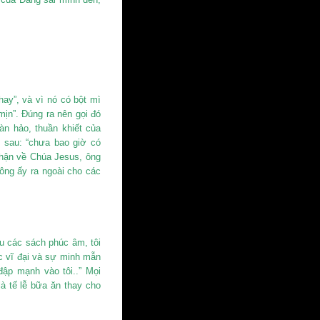
hay”, và vì nó có bột mì
 mịn”. Đúng ra nên gọi đó
oàn hảo, thuần khiết của
 sau: “chưa bao giờ có
nhận về Chúa Jesus, ông
 ông ấy ra ngoài cho các
u các sách phúc âm, tôi
c vĩ đại và sự minh mẫn
đập mạnh vào tôi..” Mọi
à tế lễ bữa ăn thay cho