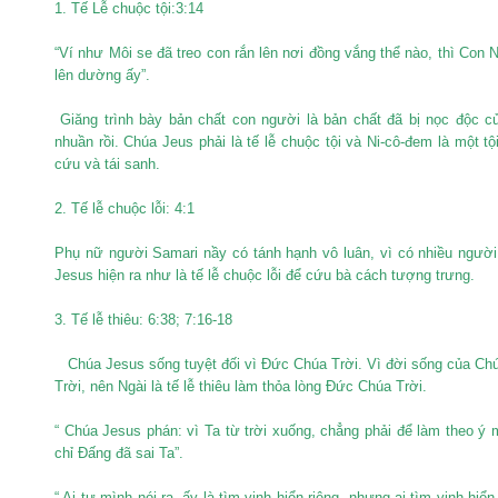
1. Tế Lễ chuộc tội:3:14
“Ví như Môi se đã treo con rắn lên nơi đồng vắng thể nào, thì Con 
lên dường ấy”.
Giăng trình bày bản chất con người là bản chất đã bị nọc độc c
nhuần rồi. Chúa Jeus phải là tế lễ chuộc tội và Ni-cô-đem là một tộ
cứu và tái sanh.
2. Tế lễ chuộc lỗi: 4:1
Phụ nữ người Samari nầy có tánh hạnh vô luân, vì có nhiều người
Jesus hiện ra như là tế lễ chuộc lỗi để cứu bà cách tượng trưng.
3. Tế lễ thiêu: 6:38; 7:16-18
Chúa Jesus sống tuyệt đối vì Đức Chúa Trời. Vì đời sống của Chú
Trời, nên Ngài là tế lễ thiêu làm thỏa lòng Đức Chúa Trời.
“ Chúa Jesus phán: vì Ta từ trời xuống, chẳng phải để làm theo ý 
chỉ Đấng đã sai Ta”.
“ Ai tự mình nói ra, ấy là tìm vinh hiển riêng, nhưng ai tìm vinh hi