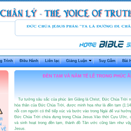
g Trình
Điều Hành
Liên lạc
Giảng Luận
Suy Gẫm
Bài 
ĐỀN TẠM VÀ NĂM TẾ LỄ TRONG PHÚC 
Tư tưởng sâu sắc của phúc âm Giăng là Christ, Đức Chúa Trời n
hóa thân của Đức Chúa Trời, được minh họa như là đền tạm (1:14)
nỗi con người có thể tiếp xúc và bước vào trong Ngài để vui hưở
Đức Chúa Trời chứa đựng trong Chúa Jesus.Vào thời Cựu Ước, c
ỞI
và sinh hoạt trong đền tạm, thánh đồ Tân ước cũng làm như vậ
...
Jesus.
 VỀ