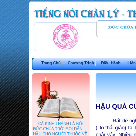
Trang Chủ
Chương Trình
Điều Hành
Liên
HẬU QUẢ C
Rất dễ nghĩ rằn
"CẢ KINH THÁNH LÀ BỞI
(Do thái giáo) tạ
ĐỨC CHÚA TRỜI SOI DẪN ...
phải vậy. Nhiều 
HẦU CHO NGƯỜI THUỘC VỀ