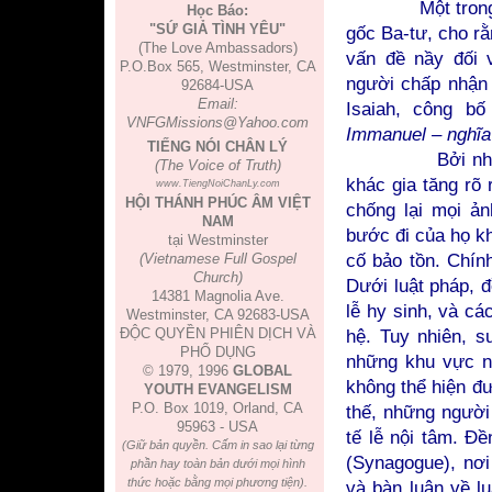
Một trong những
Học Báo:
"SỨ GIẢ TÌNH YÊU"
gốc Ba-tư, cho r
(The Love Ambassadors)
vấn đề nầy đối 
P.O.Box 565, Westminster, CA
người chấp nhận 
92684-USA
Email:
Isaiah, công b
VNFGMissions@Yahoo.com
Immanuel – nghĩa
TIẾNG NÓI CHÂN LÝ
Bởi những đe 
(The Voice of Truth)
khác gia tăng rõ
www.TiengNoiChanLy.com
HỘI THÁNH PHÚC ÂM VIỆT
chống lại mọi ản
NAM
bước đi của họ k
tại Westminster
cố bảo tồn. Chín
(Vietnamese Full Gospel
Church)
Dưới luật pháp, đ
14381 Magnolia Ave.
lễ hy sinh, và cá
Westminster, CA 92683-USA
ĐỘC QUYỀN PHIÊN DỊCH VÀ
hệ. Tuy nhiên, s
PHỔ DỤNG
những khu vực ng
© 1979, 1996
GLOBAL
không thể hiện đư
YOUTH EVANGELISM
P.O. Box 1019, Orland, CA
thế, những người
95963 - USA
tế lễ nội tâm. Đ
(Giữ bản quyền. Cấm in sao lại từng
(Synagogue), nơi
phần hay toàn bản dưới mọi hình
thức hoặc bằng mọi phương tiện).
và bàn luận về l