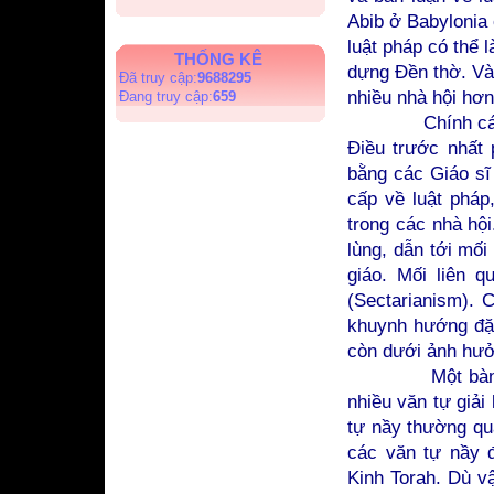
Abib ở Babylonia
luật pháp có thể 
THỐNG KÊ
dựng Đền thờ. Và
Đã truy cập:
9688295
nhiều nhà hội hơn
Đang truy cập:
659
Chính các nhà h
Điều trước nhất p
bằng các Giáo sĩ
cấp về luật pháp
trong các nhà hộ
lùng, dẫn tới mối
giáo. Mối liên q
(Sectarianism). 
khuynh hướng đặc
còn dưới ảnh hưởn
Một bành trướn
nhiều văn tự giải
tự nầy thường qu
các văn tự nầy đ
Kinh Torah. Dù v