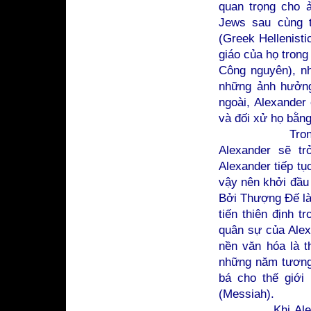
quan trọng cho 
Jews sau cùng t
(Greek Hellenist
giáo của họ trong
Công nguyên), nh
những ảnh hưởng
ngoài, Alexander
và đối xử họ bằng
Trong những 
Alexander sẽ tr
Alexander tiếp tụ
vậy nên khởi đầu
Bởi Thượng Đế làm
tiến thiên định t
quân sự của Alexa
nền văn hóa là t
những năm tương 
bá cho thế giới
(Messiah).
Khi Alexander