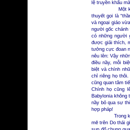
lệ truyền khẩu mà
Một khai triển
thuyết gọi là “th
và ngoại giáo vừa
người gốc chánh 
có những người g
được giải thích, 
tưởng cực đoan n
nêu lên: Vậy nhữn
điều nầy, mỗi biệ
biệt và chính nh
chỉ riêng họ thô
cũng quan tâm tiế
Chính họ cũng l
Babylonia không t
nầy bỏ qua sự thờ
hợp pháp!
Trong khi tất 
mẽ trên Do thái g
sụp đổ chung qua