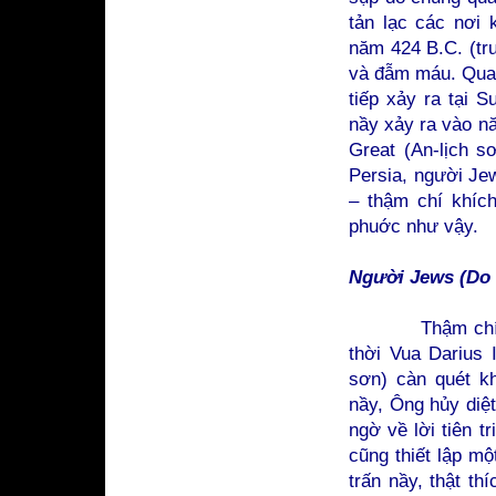
tản lạc các nơi 
năm 424 B.C. (tr
và đẫm máu. Qua 
tiếp xảy ra tại 
nầy xảy ra vào n
Great (An-lịch s
Persia, người Je
– thậm chí khíc
phuớc như vậy.
Người Jews (Do t
Thậm chí trước
thời Vua Darius I
sơn) càn quét kh
nầy, Ông hủy diệt
ngờ về lời tiên 
cũng thiết lập mộ
trấn nầy, thật th