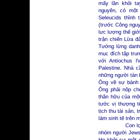
mấy lần khỏi ta
nguyên, có một 
Seleucids thỉnh
(trước Công nguy
lực lượng thế giớ
trận chiến Lừa đ
Tướng lừng danh
mục đích tập tru
với Antiochus I
Palestine. Nhà c
những người tàn 
Ông về sự bành 
Ông phải nộp ch
thân hữu của một
tước vị thượng t
tịch thu tài sản
làm sinh tế trên 
Con lợn có thể
nhóm người Jews 
Họ khởi sự một c