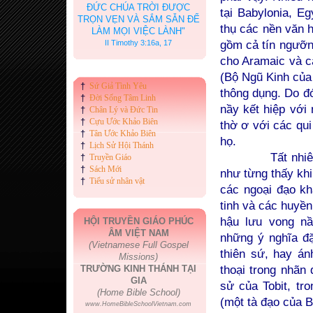
ĐỨC CHÚA TRỜI ĐƯỢC
tại Babylonia, E
TRỌN VẸN VÀ SẮM SẴN ĐỂ
thụ các nền văn h
LÀM MỌI VIỆC LÀNH"
gồm cả tín ngưỡn
II Timothy 3:16a, 17
cho Aramaic và c
(Bộ Ngũ Kinh của
†
Sứ Giả Tình Yêu
thông dụng. Do đ
†
Đời Sống Tâm Linh
nầy kết hiệp với
†
Chân Lý và Đức Tin
†
Cựu Ước Khảo Biên
thờ ơ với các qu
†
Tân Ước Khảo Biên
họ.
†
Lịch Sử Hội Thánh
Tất nhiên, các
†
Truyền Giáo
†
Sách Mới
như từng thấy kh
†
Tiểu sử nhân vật
các ngoại đạo kh
tinh và các huyề
hậu lưu vong nầ
HỘI TRUYỀN GIÁO PHÚC
ÂM VIỆT NAM
những ý nghĩa đặ
(Vietnamese Full Gospel
thiên sứ, hay án
Missions)
thoại trong nhãn
TRƯỜNG KINH THÁNH TẠI
GIA
sử của Tobit, tr
(Home Bible School)
(một tà đạo của B
www.HomeBibleSchoolVietnam.com