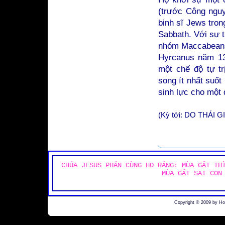
(trước Công nguy
binh sĩ Jews tron
Sabbath. Với sự 
nhóm Maccabeans 
Hyrcanus năm 13
một chế độ tự t
song ít nhất suốt
sinh lực cho một 
(Kỳ tới: DO THÁI
CHÚA JESUS PHÁN CÙNG HỌ RẰNG: MÙA GẶT TH
MÙA GẶT SAI CON
Copyright © 2009 by H