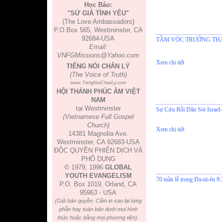
Học Báo:
"SỨ GIẢ TÌNH YÊU"
(The Love Ambassadors)
P.O.Box 565, Westminster, CA
92684-USA
TẦM VÓC TRƯỞNG THÀ
Email:
VNFGMissions@Yahoo.com
Xem chi tiết
TIẾNG NÓI CHÂN LÝ
(The Voice of Truth)
www.TiengNoiChanLy.com
HỘI THÁNH PHÚC ÂM VIỆT
NAM
tại Westminster
Sự Cứu Rỗi Dân Sót Israel-
(Vietnamese Full Gospel
Church)
Xem chi tiết
14381 Magnolia Ave.
Westminster, CA 92683-USA
ĐỘC QUYỀN PHIÊN DỊCH VÀ
PHỔ DỤNG
© 1979, 1996
GLOBAL
YOUTH EVANGELISM
70 tuần lễ trong Đa-ni-ên 9
P.O. Box 1019, Orland, CA
95963 - USA
(Giữ bản quyền. Cấm in sao lại từng
phần hay toàn bản dưới mọi hình
thức hoặc bằng mọi phương tiện).