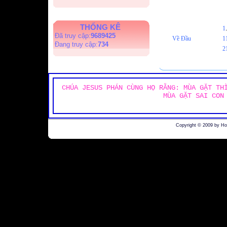
THỐNG KÊ
1
Đã truy cập:
9689425
Về Đầu
1
Đang truy cập:
734
2
CHÚA JESUS PHÁN CÙNG HỌ RẰNG: MÙA GẶT TH
MÙA GẶT SAI CON
Copyright © 2009 by H