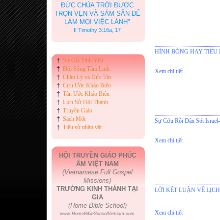
ĐỨC CHÚA TRỜI ĐƯỢC
TRỌN VẸN VÀ SẮM SẴN ĐỂ
LÀM MỌI VIỆC LÀNH"
II Timothy 3:16a, 17
HÌNH BÓNG HAY TIÊU 
†
Sứ Giả Tình Yêu
†
Đời Sống Tâm Linh
Xem chi tiết
†
Chân Lý và Đức Tin
†
Cựu Ước Khảo Biên
†
Tân Ước Khảo Biên
†
Lịch Sử Hội Thánh
†
Truyền Giáo
†
Sách Mới
Sự Cứu Rỗi Dân Sót Israel-
†
Tiểu sử nhân vật
Xem chi tiết
HỘI TRUYỀN GIÁO PHÚC
ÂM VIỆT NAM
(Vietnamese Full Gospel
Missions)
TRƯỜNG KINH THÁNH TẠI
LỜI KẾT LUẬN VỀ LỊC
GIA
(Home Bible School)
Xem chi tiết
www.HomeBibleSchoolVietnam.com