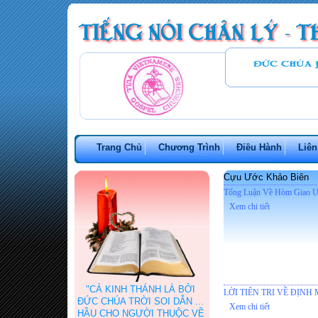
Trang Chủ
Chương Trình
Điều Hành
Liên
Cựu Ước Khảo Biên
Tổng Luận Về Hòm Giao 
Xem chi tiết
"CẢ KINH THÁNH LÀ BỞI
LỜI TIÊN TRI VỀ ĐỊNH
ĐỨC CHÚA TRỜI SOI DẪN ...
Xem chi tiết
HẦU CHO NGƯỜI THUỘC VỀ