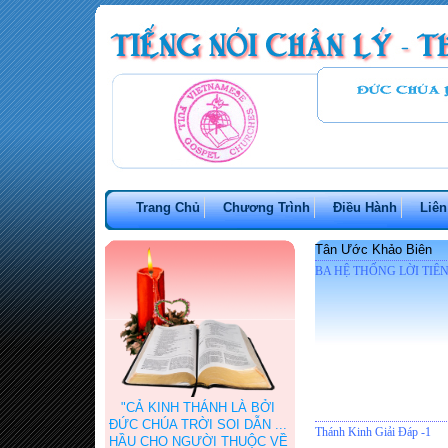
Trang Chủ
Chương Trình
Điều Hành
Liên
Tân Ước Khảo Biên
BA HỆ THỐNG LỜI TIÊN
"CẢ KINH THÁNH LÀ BỞI
ĐỨC CHÚA TRỜI SOI DẪN ...
Thánh Kinh Giải Đáp -1
HẦU CHO NGƯỜI THUỘC VỀ