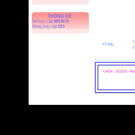
THỐNG KÊ
Đã truy cập:
9653670
Đang truy cập:
653
1
Về Đầu
1
CHÚA JESUS PH