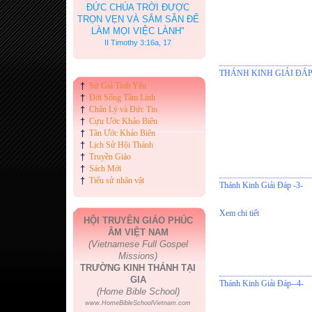
ĐỨC CHÚA TRỜI ĐƯỢC
TRỌN VẸN VÀ SẮM SẴN ĐỂ
LÀM MỌI VIỆC LÀNH"
II Timothy 3:16a, 17
THÁNH KINH GIẢI ĐÁP
†
Sứ Giả Tình Yêu
†
Đời Sống Tâm Linh
†
Chân Lý và Đức Tin
†
Cựu Ước Khảo Biên
†
Tân Ước Khảo Biên
†
Lịch Sử Hội Thánh
†
Truyền Giáo
†
Sách Mới
†
Tiểu sử nhân vật
Thánh Kinh Giải Đáp -3-
Xem chi tiết
HỘI TRUYỀN GIÁO PHÚC
ÂM VIỆT NAM
(Vietnamese Full Gospel
Missions)
TRƯỜNG KINH THÁNH TẠI
GIA
Thánh Kinh Giải Đáp--4-
(Home Bible School)
www.HomeBibleSchoolVietnam.com