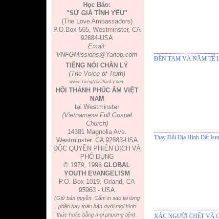
Học Báo:
"SỨ GIẢ TÌNH YÊU"
(The Love Ambassadors)
P.O.Box 565, Westminster, CA
92684-USA
Email:
VNFGMissions@Yahoo.com
ĐỀN TẠM VÀ NĂM TẾ 
TIẾNG NÓI CHÂN LÝ
(The Voice of Truth)
www.TiengNoiChanLy.com
HỘI THÁNH PHÚC ÂM VIỆT
NAM
tại Westminster
(Vietnamese Full Gospel
Church)
14381 Magnolia Ave.
Thay Đổi Địa Hình Đất Isra
Westminster, CA 92683-USA
ĐỘC QUYỀN PHIÊN DỊCH VÀ
PHỔ DỤNG
© 1979, 1996
GLOBAL
YOUTH EVANGELISM
P.O. Box 1019, Orland, CA
95963 - USA
(Giữ bản quyền. Cấm in sao lại từng
phần hay toàn bản dưới mọi hình
thức hoặc bằng mọi phương tiện).
XÁC NGƯỜI CHẾT VÀ 