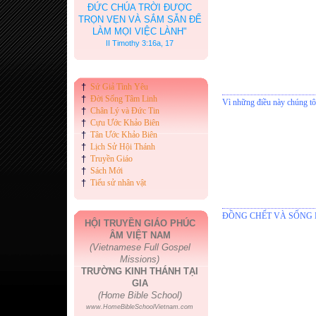
ĐỨC CHÚA TRỜI ĐƯỢC
TRỌN VẸN VÀ SẮM SẴN ĐỂ
LÀM MỌI VIỆC LÀNH"
II Timothy 3:16a, 17
†
Sứ Giả Tình Yêu
†
Đời Sống Tâm Linh
Vì những điều này chúng tô
†
Chân Lý và Đức Tin
†
Cựu Ước Khảo Biên
†
Tân Ước Khảo Biên
†
Lịch Sử Hội Thánh
†
Truyền Giáo
†
Sách Mới
†
Tiểu sử nhân vật
ĐỒNG CHẾT VÀ SỐNG 
HỘI TRUYỀN GIÁO PHÚC
ÂM VIỆT NAM
(Vietnamese Full Gospel
Missions)
TRƯỜNG KINH THÁNH TẠI
GIA
(Home Bible School)
www.HomeBibleSchoolVietnam.com