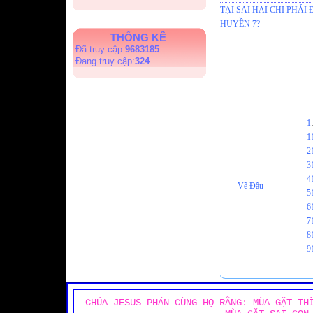
TẠI SAI HAI CHI PHÁ
HUYỀN 7?
THỐNG KÊ
Đã truy cập:
9683185
Đang truy cập:
324
1
1
2
3
4
Về Đầu
5
6
7
8
9
CHÚA JESUS PHÁN CÙNG HỌ RẰNG: MÙA GẶT TH