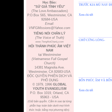
Học Báo:
TRƯỚC KIA MÙ NAY Đ
"SỨ GIẢ TÌNH YÊU"
(The Love Ambassadors)
Xem chi tiết
P.O.Box 565, Westminster, CA
92684-USA
Email:
VNFGMissions@Yahoo.com
TIẾNG NÓI CHÂN LÝ
(The Voice of Truth)
CHỚ CỨNG LÒNG-
www.TiengNoiChanLy.com
HỘI THÁNH PHÚC ÂM VIỆT
NAM
tại Westminster
(Vietnamese Full Gospel
Church)
14381 Magnolia Ave.
Westminster, CA 92683-USA
ĐỘC QUYỀN PHIÊN DỊCH VÀ
PHỔ DỤNG
BỐN PHÚC ÂM VÀ BỐN 
© 1979, 1996
GLOBAL
YOUTH EVANGELISM
Xem chi tiết
P.O. Box 1019, Orland, CA
95963 - USA
(Giữ bản quyền. Cấm in sao lại từng
phần hay toàn bản dưới mọi hình
thức hoặc bằng mọi phương tiện).