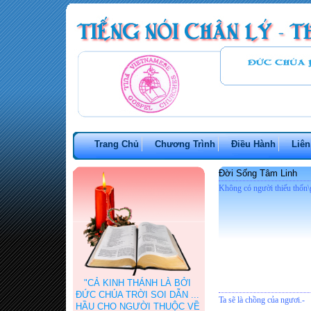
Trang Chủ
Chương Trình
Điều Hành
Liên
Đời Sống Tâm Linh
Không có người thiếu thốn\
"CẢ KINH THÁNH LÀ BỞI
ĐỨC CHÚA TRỜI SOI DẪN ...
Ta sẽ là chồng của ngươi.-
HẦU CHO NGƯỜI THUỘC VỀ