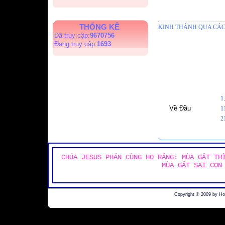
THỐNG KÊ
KINH THÁNH QUA CÁC
Đã truy cập:
9670756
Đang truy cập:
1693
1
Về Đầu
1
2
CHÚA JESUS PHÁN CÙNG HỌ RẰNG: MÙA GẶT TH
MÙA GẶT SAI CON
Copyright © 2009 by H