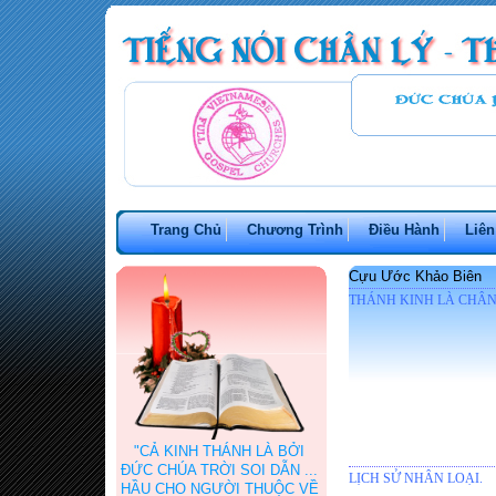
Trang Chủ
Chương Trình
Điều Hành
Liên
Cựu Ước Khảo Biên
THÁNH KINH LÀ CHÂN
"CẢ KINH THÁNH LÀ BỞI
ĐỨC CHÚA TRỜI SOI DẪN ...
LỊCH SỬ NHÂN LOẠI.
HẦU CHO NGƯỜI THUỘC VỀ