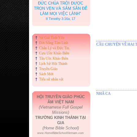
ĐỨC CHÚA TRỜI ĐƯỢC
TRỌN VẸN VÀ SẮM SẴN ĐỂ
LÀM MỌI VIỆC LÀNH"
II Timothy 3:16a, 17
†
Sứ Giả Tình Yêu
†
Đời Sống Tâm Linh
CÂU CHUYỆN VỀ HAI 
†
Chân Lý và Đức Tin
†
Cựu Ước Khảo Biên
†
Tân Ước Khảo Biên
†
Lịch Sử Hội Thánh
†
Truyền Giáo
†
Sách Mới
†
Tiểu sử nhân vật
NHÃ CA
HỘI TRUYỀN GIÁO PHÚC
ÂM VIỆT NAM
(Vietnamese Full Gospel
Missions)
TRƯỜNG KINH THÁNH TẠI
GIA
(Home Bible School)
www.HomeBibleSchoolVietnam.com