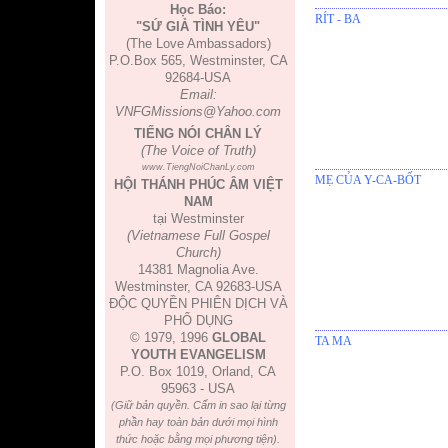
Học Báo:
RÍT - BA
"SỨ GIẢ TÌNH YÊU"
(The Love Ambassadors)
P.O.Box 565, Westminster, CA
92684-USA
Email:
VNFGMissions@Yahoo.com
TIẾNG NÓI CHÂN LÝ
(The Voice of Truth)
www.TiengNoiChanLy.com
MẸ CỦA Y-CA-BỐT
HỘI THÁNH PHÚC ÂM VIỆT
NAM
tại Westminster
(Vietnamese Full Gospel
Church)
14381 Magnolia Ave.
Westminster, CA 92683-USA
ĐỘC QUYỀN PHIÊN DỊCH VÀ
PHỔ DỤNG
© 1979, 1996
GLOBAL
TA MA
YOUTH EVANGELISM
P.O. Box 1019, Orland, CA
95963 - USA
(Giữ bản quyền. Cấm in sao lại từng
phần hay toàn bản dưới mọi hình
thức hoặc bằng mọi phương tiện).