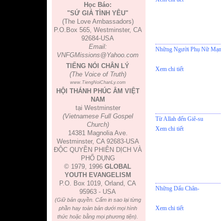
Học Báo:
"SỨ GIẢ TÌNH YÊU"
(The Love Ambassadors)
P.O.Box 565, Westminster, CA
92684-USA
Email:
Những Người Phụ Nữ Mạn
VNFGMissions@Yahoo.com
TIẾNG NÓI CHÂN LÝ
Xem chi tiết
(The Voice of Truth)
www.TiengNoiChanLy.com
HỘI THÁNH PHÚC ÂM VIỆT
NAM
tại Westminster
(Vietnamese Full Gospel
Từ Allah đến Giê-su
Church)
Xem chi tiết
14381 Magnolia Ave.
Westminster, CA 92683-USA
ĐỘC QUYỀN PHIÊN DỊCH VÀ
PHỔ DỤNG
© 1979, 1996
GLOBAL
YOUTH EVANGELISM
P.O. Box 1019, Orland, CA
Những Dấu Chân-
95963 - USA
(Giữ bản quyền. Cấm in sao lại từng
Xem chi tiết
phần hay toàn bản dưới mọi hình
thức hoặc bằng mọi phương tiện).