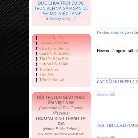
ĐỨC CHÚA TRỜI ĐƯỢC
TRỌN VẸN VÀ SẮM SẴN ĐỂ
LÀM MỌI VIỆC LÀNH"
II Timothy 3:16a, 17
Newton, khoa học gia vĩ đ
†
Sứ Giả Tình Yêu
†
Đời Sống Tâm Linh
-
†
Chân Lý và Đức Tin
Newton là người sốt s
†
Cựu Ước Khảo Biên
†
Tân Ước Khảo Biên
†
Lịch Sử Hội Thánh
†
Truyền Giáo
†
Sách Mới
†
Tiểu sử nhân vật
CÁC DẤU KÌ PHÉP LẠ
Xem chi tiết
HỘI TRUYỀN GIÁO PHÚC
ÂM VIỆT NAM
(Vietnamese Full Gospel
Missions)
TRƯỜNG KINH THÁNH TẠI
GIA
TRÁI TIM CỦA LIVING
(Home Bible School)
www.HomeBibleSchoolVietnam.com
Xem chi tiết