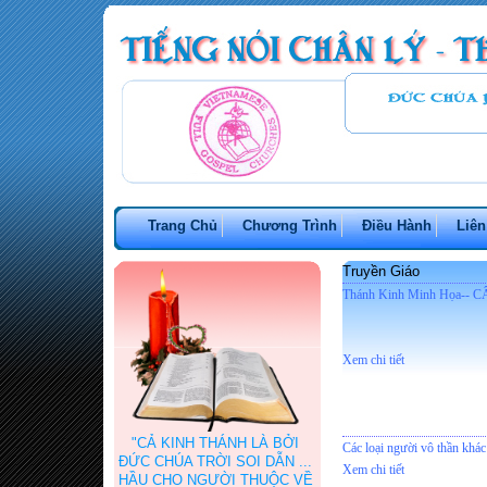
Trang Chủ
Chương Trình
Điều Hành
Liên
Truyền Giáo
Thánh Kinh Minh Họa-- 
Xem chi tiết
"CẢ KINH THÁNH LÀ BỞI
Các loại người vô thần khá
ĐỨC CHÚA TRỜI SOI DẪN ...
Xem chi tiết
HẦU CHO NGƯỜI THUỘC VỀ