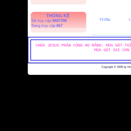
THỐNG KÊ
Về Đầu
1
Đã truy cập:
9687398
Đang truy cập:
667
CHÚA JESUS PHÁN CÙNG HỌ RẰNG: MÙA GẶT TH
MÙA GẶT SAI CON
Copyright © 2009 by H