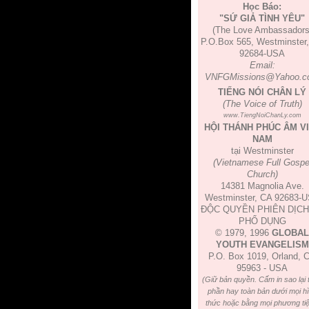
Học Báo:
"SỨ GIẢ TÌNH YÊU"
(The Love Ambassadors
P.O.Box 565, Westminster
92684-USA
Email:
VNFGMissions@Yahoo.c
TIẾNG NÓI CHÂN LÝ
(The Voice of Truth)
www.TiengNoiChanLy.com
HỘI THÁNH PHÚC ÂM V
NAM
tại Westminster
(Vietnamese Full Gospe
Church)
14381 Magnolia Ave.
Westminster, CA 92683-
ĐỘC QUYỀN PHIÊN DỊCH
PHỔ DỤNG
© 1979, 1996
GLOBAL
YOUTH EVANGELISM
P.O. Box 1019, Orland, 
95963 - USA
(Giữ bản quyền. Cấm in sao lại 
phần hay toàn bản dưới mọi h
thức hoặc bằng mọi phương tiệ