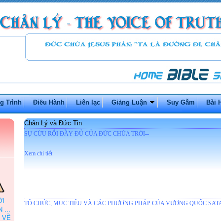
g Trình
Điều Hành
Liên lạc
Giảng Luận
Suy Gẫm
Bài 
Chân Lý và Đức Tin
SỰ CỨU RỖI ĐẦY ĐỦ CỦA ĐỨC CHÚA TRỜI--
Xem chi tiết
ỞI
TỔ CHỨC, MỤC TIÊU VÀ CÁC PHƯƠNG PHÁP CỦA VƯƠNG QUỐC SATA
...
 VỀ