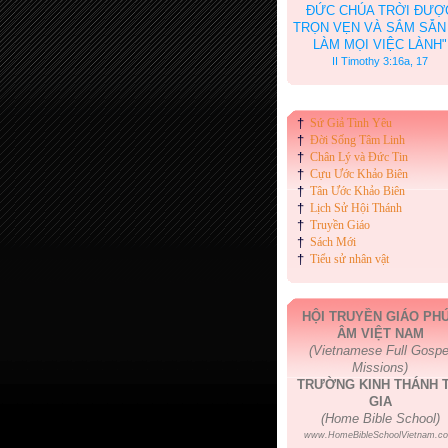
ĐỨC CHÚA TRỜI ĐƯỢ
TRỌN VẸN VÀ SẮM SẴN
LÀM MỌI VIỆC LÀNH"
II Timothy 3:16a, 17
†
Sứ Giả Tình Yêu
†
Đời Sống Tâm Linh
†
Chân Lý và Đức Tin
†
Cựu Ước Khảo Biên
†
Tân Ước Khảo Biên
†
Lịch Sử Hội Thánh
†
Truyền Giáo
†
Sách Mới
†
Tiểu sử nhân vật
HỘI TRUYỀN GIÁO PH
ÂM VIỆT NAM
(Vietnamese Full Gospe
Missions)
TRƯỜNG KINH THÁNH T
GIA
(Home Bible School)
www.HomeBibleSchoolVietnam.c