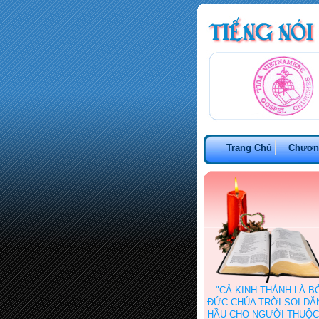
Trang Chủ
Chươn
"CẢ KINH THÁNH LÀ B
ĐỨC CHÚA TRỜI SOI DẪN 
HẦU CHO NGƯỜI THUỘC