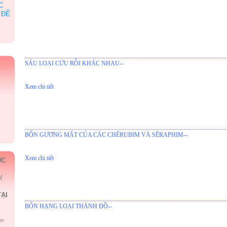
C
 ĐỂ
SÁU LOẠI CỨU RỖI KHÁC NHAU--
Xem chi tiết
BỐN GƯƠNG MẶT CỦA CÁC CHÊRUBIM VÀ SÊRAPHIM--
Xem chi tiết
ÚC
l
ẠI
BỐN HẠNG LOẠI THÁNH ĐỒ--
om