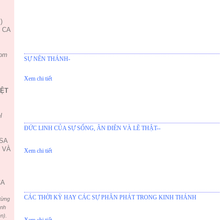
)
, CA
om
SỰ NÊN THÁNH-
Xem chi tiết
IỆT
l
ĐỨC LINH CỦA SỰ SỐNG, ÂN ĐIÊN VÀ LẼ THẬT--
USA
 VÀ
Xem chi tiết
CA
CÁC THỜI KỲ HAY CÁC SỰ PHÂN PHÁT TRONG KINH THÁNH
từng
ình
n).