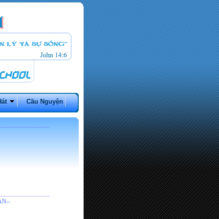
Hát
Cầu Nguyện
N--