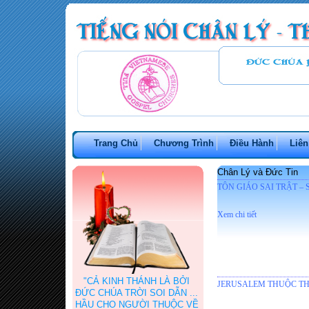
Trang Chủ
Chương Trình
Điều Hành
Liên
Chân Lý và Đức Tin
TÔN GIÁO SAI TRẬT –
Xem chi tiết
"CẢ KINH THÁNH LÀ BỞI
JERUSALEM THUỘC THI
ĐỨC CHÚA TRỜI SOI DẪN ...
HẦU CHO NGƯỜI THUỘC VỀ