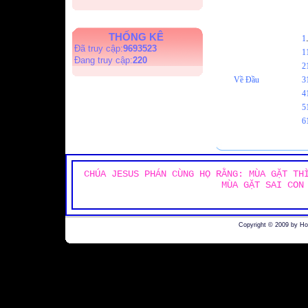
THỐNG KÊ
1
Đã truy cập:
9693523
1
Đang truy cập:
220
2
Về Đầu
3
4
5
6
CHÚA JESUS PHÁN CÙNG HỌ RẰNG: MÙA GẶT TH
MÙA GẶT SAI CON
Copyright © 2009 by H