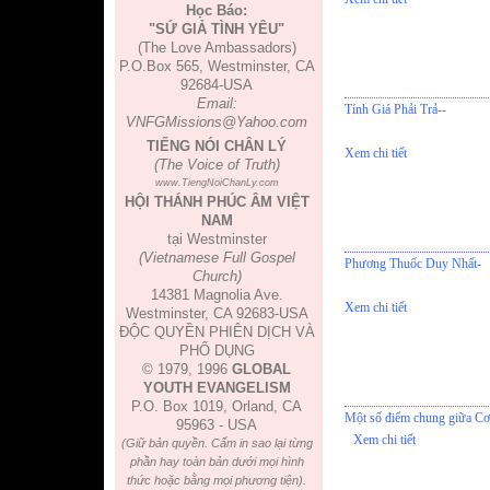
Học Báo:
"SỨ GIẢ TÌNH YÊU"
(The Love Ambassadors)
P.O.Box 565, Westminster, CA
92684-USA
Email:
Tính Giá Phải Trả--
VNFGMissions@Yahoo.com
TIẾNG NÓI CHÂN LÝ
Xem chi tiết
(The Voice of Truth)
www.TiengNoiChanLy.com
HỘI THÁNH PHÚC ÂM VIỆT
NAM
tại Westminster
(Vietnamese Full Gospel
Phương Thuốc Duy Nhất-
Church)
14381 Magnolia Ave.
Xem chi tiết
Westminster, CA 92683-USA
ĐỘC QUYỀN PHIÊN DỊCH VÀ
PHỔ DỤNG
© 1979, 1996
GLOBAL
YOUTH EVANGELISM
P.O. Box 1019, Orland, CA
Một số điểm chung giữa Cơ
95963 - USA
Xem chi tiết
(Giữ bản quyền. Cấm in sao lại từng
phần hay toàn bản dưới mọi hình
thức hoặc bằng mọi phương tiện).