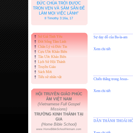
ĐỨC CHÚA TRỜI ĐƯỢC
TRỌN VẸN VÀ SẮM SẴN ĐỂ
LÀM MỌI VIỆC LÀNH"
II Timothy 3:16a, 17
†
Sứ Giả Tình Yêu
Sự dạy dỗ của Ba-la-am
†
Đời Sống Tâm Linh
†
Chân Lý và Đức Tin
Xem chi tiết
†
Cựu Ước Khảo Biên
†
Tân Ước Khảo Biên
†
Lịch Sử Hội Thánh
†
Truyền Giáo
†
Sách Mới
†
Tiểu sử nhân vật
Chiến thắng trong Jesus-
Xem chi tiết
HỘI TRUYỀN GIÁO PHÚC
ÂM VIỆT NAM
(Vietnamese Full Gospel
Missions)
TRƯỜNG KINH THÁNH TẠI
GIA
DÂN THÁNH THOÁI H
(Home Bible School)
www.HomeBibleSchoolVietnam.com
Xem chi tiết