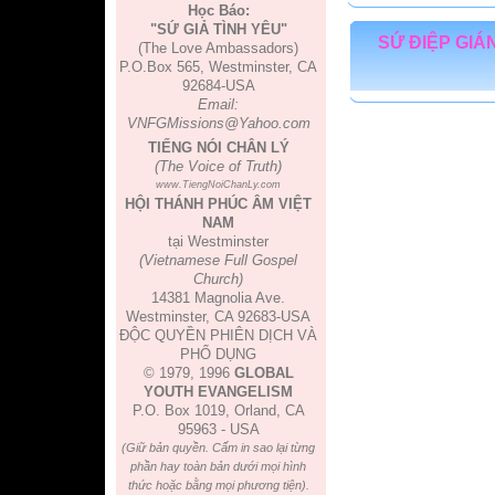
Học Báo:
"SỨ GIẢ TÌNH YÊU"
SỨ ĐIỆP GIÁ
(The Love Ambassadors)
P.O.Box 565, Westminster, CA
92684-USA
Email:
VNFGMissions@Yahoo.com
TIẾNG NÓI CHÂN LÝ
(The Voice of Truth)
www.TiengNoiChanLy.com
HỘI THÁNH PHÚC ÂM VIỆT
NAM
tại Westminster
(Vietnamese Full Gospel
Church)
14381 Magnolia Ave.
Westminster, CA 92683-USA
ĐỘC QUYỀN PHIÊN DỊCH VÀ
PHỔ DỤNG
© 1979, 1996
GLOBAL
YOUTH EVANGELISM
P.O. Box 1019, Orland, CA
95963 - USA
(Giữ bản quyền. Cấm in sao lại từng
phần hay toàn bản dưới mọi hình
thức hoặc bằng mọi phương tiện).