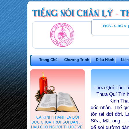
Trang Chủ
Chương Trình
Điều Hành
Liên
Thưa Quí Tôi Tớ
Thưa Quí Tín h
Kinh Thánh - Lờ
đốc nhân. Thế gi
tồn tại đời đời.
"CẢ KINH THÁNH LÀ BỞI
Sữa, Mật ong … đ
ĐỨC CHÚA TRỜI SOI DẪN ...
để soi đường dẫn
HẦU CHO NGƯỜI THUỘC VỀ