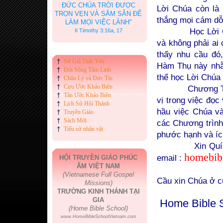
ĐỨC CHÚA TRỜI ĐƯỢC
Lời Chúa còn là
TRỌN VẸN VÀ SẮM SẴN ĐỂ
thắng mọi cám dỗ,
LÀM MỌI VIỆC LÀNH"
Học Lời Chúa l
II Timothy 3:16a, 17
và không phải ai 
thấy nhu cầu đó
†
Sứ Giả Tình Yêu
Hàm Thụ này nhằm
†
Đời Sống Tâm Linh
thể học Lời Chúa
†
Chân Lý và Đức Tin
†
Cựu Ước Khảo Biên
Chương Trình h
†
Tân Ước Khảo Biên
vị trong việc đọc
†
Lịch Sử Hội Thánh
hầu việc Chúa và
†
Truyền Giáo
†
Sách Mới
các Chương trình
†
Tiểu sử nhân vật
phước hạnh và ích
Xin Quí vị hãy 
homebib
email :
HỘI TRUYỀN GIÁO PHÚC
ÂM VIỆT NAM
(Vietnamese Full Gospel
Cầu xin Chúa ở cù
Missions)
TRƯỜNG KINH THÁNH TẠI
GIA
Home Bible 
(Home Bible School)
www.HomeBibleSchoolVietnam.com