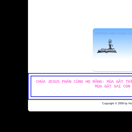
TRƯỜNG KINH THÁNH TẠI
CHÚA JESUS PHÁN CÙNG HỌ RẰNG: MÙA GẶT TH
MÙA GẶT SAI CON
Copyright © 2009 by H